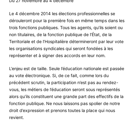
Du 27 novembre au 4 décembre
#VOS ÉLUES
Le 4 décembre 2014 les élections professionnelles se
#FORMATION
dérouleront pour la première fois en même temps dans les
trois fonctions publiques. Tous les agents, qu’ils soient ou
#COMMUNIQUÉS
non titulaires, de la fonction publique de l’État, de la
#ÉLECTIONS
Territoriale et de l’Hospitalière détermineront par leur vote
les organisations syndicales qui seront fondées à les
#MÉDIAS
représenter et à signer des accords en leur nom.
#DÉBATS
L’enjeu est de taille. Seule l’éducation nationale est passée
#PRESSE
au vote électronique. Si, de ce fait, comme lors du
précédent scrutin, la participation n’est pas au rendez-
#ARCHIVES
vous, les métiers de l’éducation seront sous représentés
alors qu’ils constituent une grande part des effectifs de la
fonction publique. Ne nous laissons pas spolier de notre
droit d’expression et prenons toutes la place qui nous
revient.