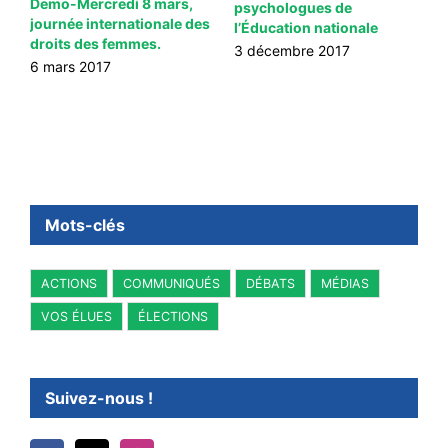
Demo-Mercredi 8 mars,
d
psychologues de
journée internationale des
f
l’Éducation nationale
droits des femmes.
1
3 décembre 2017
6 mars 2017
Mots-clés
ACTIONS
COMMUNIQUÉS
DÉBATS
MÉDIAS
VOS ÉLUES
ÉLECTIONS
Suivez-nous !