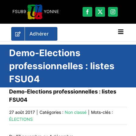
Passer
au
FSU89
YONNE
contenu
Adhérer
Naviga
à
bascu
RECHERCHER:
Demo-Elections
professionnelles : listes
LES UNES
FSU04
#ACTUALITÉS
LA FSU 89
Demo-Elections professionnelles : listes
FSU04
DOSSIERS
PUBLICATIONS
27 août 2017
|
Catégories :
Non classé
|
Mots-clés :
ÉLECTIONS
CONTACT
#ACTIONS