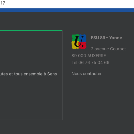
017
FSU 89 – Yonne
2 avenue Courbet
89 000 AUXERRE
Tel 06 76 75 04 66
Nous contacter
utes et tous ensemble à Sens