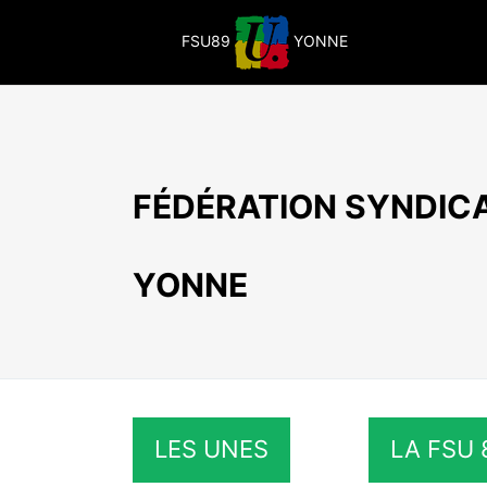
Passer
au
FSU89
YONNE
contenu
FÉDÉRATION SYNDICA
YONNE
LES UNES
LA FSU 