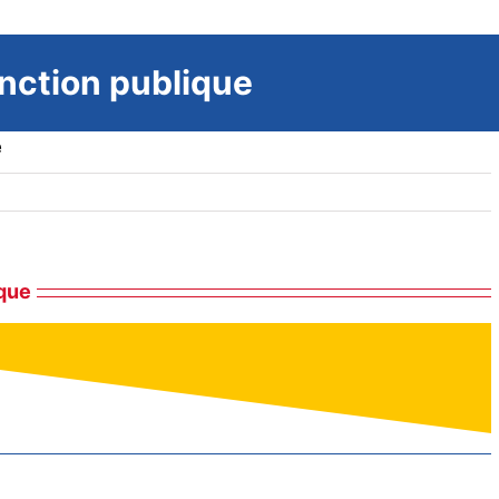
nction publique
e
ique