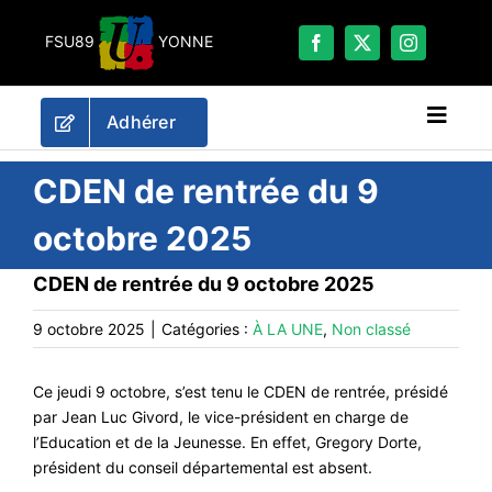
Passer
au
FSU89
YONNE
contenu
Adhérer
Naviga
à
bascu
RECHERCHER:
CDEN de rentrée du 9
octobre 2025
LES UNES
CDEN de rentrée du 9 octobre 2025
#ACTUALITÉS
LA FSU 89
9 octobre 2025
|
Catégories :
À LA UNE
,
Non classé
DOSSIERS
Ce jeudi 9 octobre, s’est tenu le CDEN de rentrée, présidé
PUBLICATIONS
par Jean Luc Givord, le vice-président en charge de
CONTACT
l’Education et de la Jeunesse. En effet, Gregory Dorte,
président du conseil départemental est absent.
#ACTIONS